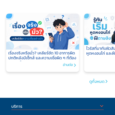
2. 
กว่า
ประ
สำร
มีบร
ควา
3. 
เกจส
ราค
ไวรัสที่มากับผิวสัม
ค่าร
เรื่องจริงหรือมั่ว? เคลียร์ชัด 10 อาการผิด
หูดหงอนไก่ และฝ
โคร
ปกติหลังมีเซ็กส์ และความเชื่อผิด ๆ ที่ต้อง
(เง
เลิกแชร์
อ่านต่อ
กำห
โรง
Hos
ดูทั้งหมด
โรง
ประ
Smi
โรง
โรง
บริการ
โรง