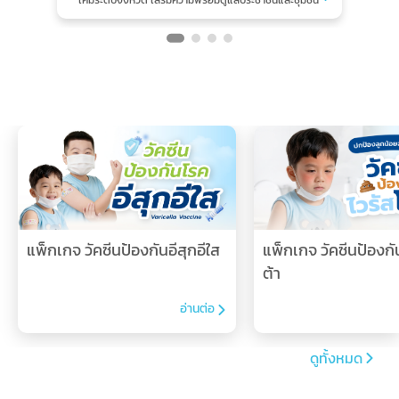
MTL
โรงพยาบาลมหาชัย เข้าร่วมการฝึกซ้อมแผนตอบโต้
เมื
อุบัติภัยสารเคมีระดับจังหวัด กรณีสารเคมีรั่วไหลและเกิด
Item
ประส
อัคคีภัย ประจำปีงบประมาณ 2569 ซึ่งจัดขึ้นเมื่อวันที่
13
1
ชัด
ณ
กุมภาพันธ์ 2569
บริษัท มารีนโกลด์โปรดักส์ จำกัด
ควา
สิท
ตำบลโคกขาม อำเภอเมืองสมุทรสาคร จังหวัดสมุทรสาคร
การฝึกซ้อมในครั้งนี้มี
รองผู้ว่า
of
นายดำรงศักดิ์ ยอดทองดี
ข่า
ราชการจังหวัดสมุทรสาคร ให้เกียรติเป็นประธานในพิธีเปิด
4
เพื่อทดสอบความพร้อมของระบบการรับมือเหตุฉุกเฉินด้าน
สารเคมีและอัคคีภัยในระดับจังหวัด
การเข้าร่วมฝึกซ้อมในครั้งนี้ สะท้อนถึงความตระหนักของ
โรงพยาบาลมหาชัยในการเตรียมความพร้อมรับมือ
สถานการณ์ฉุกเฉินด้านสารเคมีและอัคคีภัย ตลอดจนการบู
รณาการการทำงานร่วมกับเครือข่ายในพื้นที่ เพื่อเสริมสร้าง
ความปลอดภัยและความมั่นใจให้แก่ประชาชนและชุมชนโดย
แพ็กเกจ วัคซีนป้องกันอีสุกอีใส
แพ็กเกจ วัคซีนป้องกั
รอบ
1. 
ต้า
พักร
เข้
Smi
อ่านต่อ
สิท
พยา
สิท
ส่ว
ดูทั้งหมด
น้อ
(เง